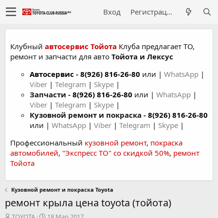
Вход
Регистрация
Клубный
автосервис Тойота
Клуба предлагает ТО,
ремонт и запчасти для авто
Тойота и Лексус
Автосервис
-
8(926) 816-26-80
или |
WhatsApp
|
Viber
|
Telegram
|
Skype
|
Запчасти -
8(926) 816-26-80
или |
WhatsApp
|
Viber
|
Telegram
|
Skype
|
Кузовной ремонт и покраска -
8(926) 816-26-80
или |
WhatsApp
|
Viber
|
Telegram
|
Skype
|
Профессиональный
кузовной ремонт
,
покраска
автомобилей
,
"Экспресс ТО" со скидкой 50%
,
ремонт
Тойота
Кузовной ремонт и покраска Toyota
ремонт крыла цена toyota (тойота)
А
Д
TOYOTA
18 Мар 2017