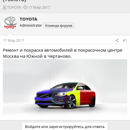
А
Д
TOYOTA
17 Мар 2017
в
а
т
т
TOYOTA
о
а
Administrator
Команда форума
р
н
т
а
е
ч
17 Мар 2017
#1
м
а
ы
л
Ремонт и покраска автомобилей
в покрасочном центре
а
Москва на Южной в Чертаново.
Войдите или зарегистрируйтесь для ответа.