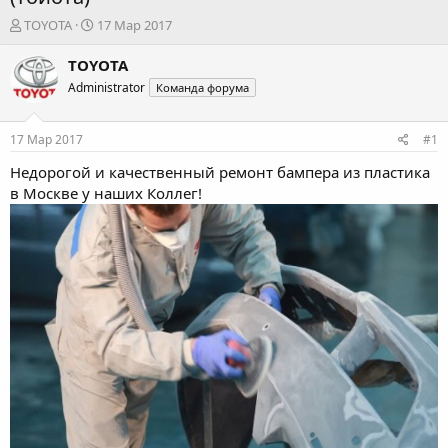
А
Д
TOYOTA
17 Мар 2017
в
а
т
т
TOYOTA
о
а
Administrator
Команда форума
р
н
т
а
е
ч
17 Мар 2017
#1
м
а
ы
л
Недорогой и качественный
ремонт бампера из пластика
а
в Москве у наших Коллег!