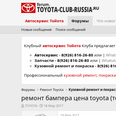
Автосервис Тойота
Форумы
Что новог
Новые сообщения
Поиск сообщений
Клубный
автосервис Тойота
Клуба предлагает 
Автосервис
-
8(926) 816-26-80
или |
What
Запчасти -
8(926) 816-26-80
или |
Whats
Кузовной ремонт и покраска -
8(926) 81
Профессиональный
кузовной ремонт
,
покраск
Форумы
Ремонт Toyota
Кузовной ремонт и покрас
ремонт бампера цена toyota (т
А
Д
TOYOTA
18 Мар 2017
в
а
т
т
18 Мар 2017