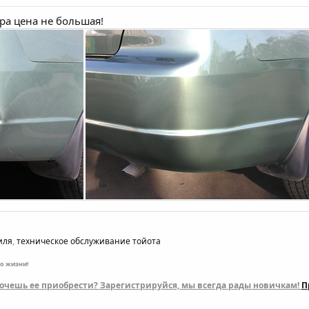
ра цена
не большая!
иля
,
техническое обслуживание тойота
по жизни!
 хочешь ее приобрести? Зарегистрируйся, мы всегда рады новичкам!
П