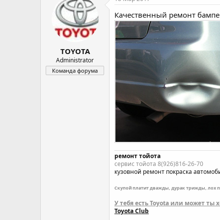
о
а
Качественный
ремонт бампе
р
н
т
а
е
ч
м
а
TOYOTA
ы
л
а
Administrator
Команда форума
ремонт тойота
сервис тойота 8(926)816-26-70
кузовной ремонт
покраска автомоб
Скупой платит дважды, дурак трижды, лох 
У тебя есть Toyota или может ты
Toyota Club