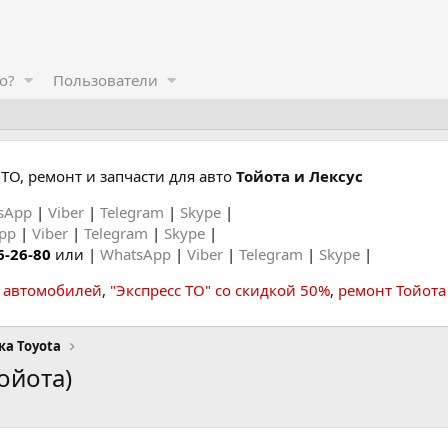
о?
Пользователи
ТО, ремонт и запчасти для авто
Тойота и Лексус
sApp
|
Viber
|
Telegram
|
Skype
|
App
|
Viber
|
Telegram
|
Skype
|
6-26-80
или |
WhatsApp
|
Viber
|
Telegram
|
Skype
|
а автомобилей
,
"Экспресс ТО" со скидкой 50%
,
ремонт Тойота
ка Toyota
ойота)