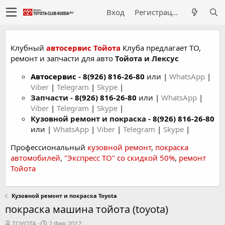
Вход
Регистрация
Клубный
автосервис Тойота
Клуба предлагает ТО,
ремонт и запчасти для авто
Тойота и Лексус
Автосервис
-
8(926) 816-26-80
или |
WhatsApp
|
Viber
|
Telegram
|
Skype
|
Запчасти -
8(926) 816-26-80
или |
WhatsApp
|
Viber
|
Telegram
|
Skype
|
Кузовной ремонт и покраска -
8(926) 816-26-80
или |
WhatsApp
|
Viber
|
Telegram
|
Skype
|
Профессиональный
кузовной ремонт
,
покраска
автомобилей
,
"Экспресс ТО" со скидкой 50%
,
ремонт
Тойота
Кузовной ремонт и покраска Toyota
покраска машина тойота (toyota)
А
Д
TOYOTA
2 Фев 2017