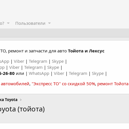
о?
Пользователи
ТО, ремонт и запчасти для авто
Тойота и Лексус
sApp
|
Viber
|
Telegram
|
Skype
|
App
|
Viber
|
Telegram
|
Skype
|
6-26-80
или |
WhatsApp
|
Viber
|
Telegram
|
Skype
|
а автомобилей
,
"Экспресс ТО" со скидкой 50%
,
ремонт Тойота
ка Toyota
yota (тойота)