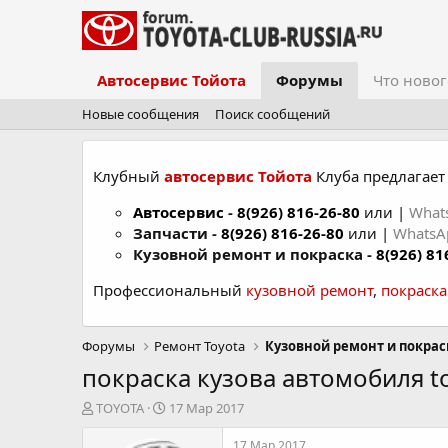
Автосервис Тойота
Форумы
Что новог
Новые сообщения
Поиск сообщений
Клубный
автосервис Тойота
Клуба предлагает 
Автосервис
-
8(926) 816-26-80
или |
What
Запчасти -
8(926) 816-26-80
или |
Whats
Кузовной ремонт и покраска -
8(926) 81
Профессиональный
кузовной ремонт
,
покраск
Форумы
Ремонт Toyota
Кузовной ремонт и покрас
покраска кузова автомобиля to
А
Д
TOYOTA
17 Мар 2017
в
а
т
т
17 Мар 2017