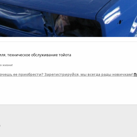
иля
,
техническое обслуживание тойота
по жизни!
 хочешь ее приобрести? Зарегистрируйся, мы всегда рады новичкам!
П
p
тронная почта
Ссылка