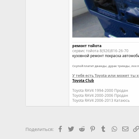
ремонт тойота
сервис тойота 8(926)816-26-70
кузовной ремонт
покраска автомоб
Скупой платит дважды, дурак трижды, лох 
У тебя есть Toyota или может ты
Toyota Club
Toyota RAV4 1994-2000 Продан
Toyota RAV4 2000-2006 Продан
Toyota RAV4 2006-2013 Катаюсь
Facebook
Twitter
Reddit
Pinterest
Tumblr
WhatsAp
Элек
Поделиться: