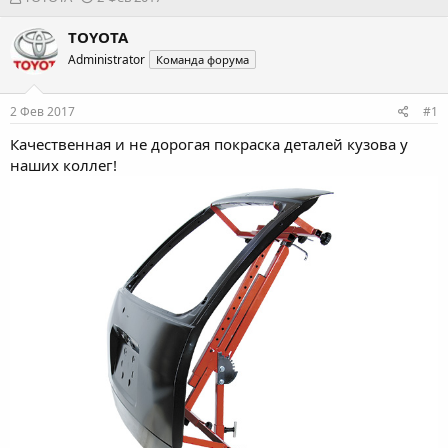
в
а
т
т
TOYOTA
о
а
Administrator
Команда форума
р
н
т
а
е
ч
2 Фев 2017
#1
м
а
ы
л
Качественная и не дорогая
покраска деталей кузова
у
а
наших коллег!