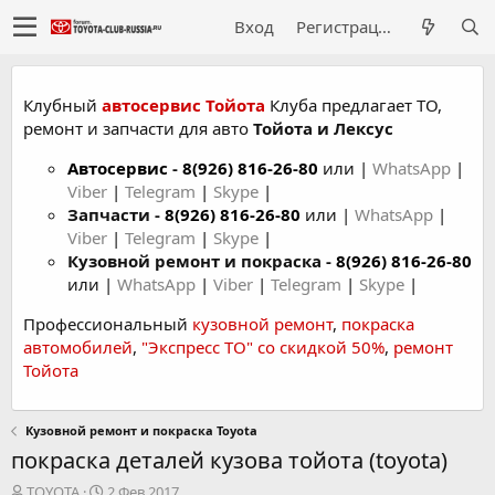
Вход
Регистрация
Клубный
автосервис Тойота
Клуба предлагает ТО,
ремонт и запчасти для авто
Тойота и Лексус
Автосервис
-
8(926) 816-26-80
или |
WhatsApp
|
Viber
|
Telegram
|
Skype
|
Запчасти -
8(926) 816-26-80
или |
WhatsApp
|
Viber
|
Telegram
|
Skype
|
Кузовной ремонт и покраска -
8(926) 816-26-80
или |
WhatsApp
|
Viber
|
Telegram
|
Skype
|
Профессиональный
кузовной ремонт
,
покраска
автомобилей
,
"Экспресс ТО" со скидкой 50%
,
ремонт
Тойота
Кузовной ремонт и покраска Toyota
покраска деталей кузова тойота (toyota)
А
Д
TOYOTA
2 Фев 2017