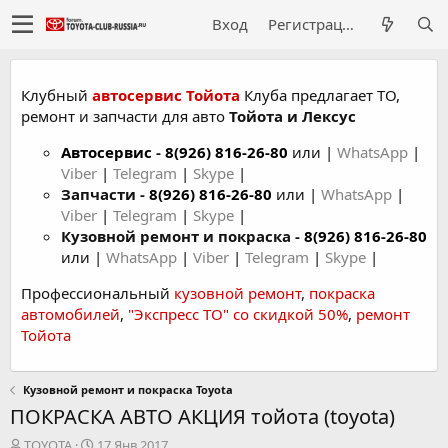
Вход
Регистрация
Клубный
автосервис Тойота
Клуба предлагает ТО,
ремонт и запчасти для авто
Тойота и Лексус
Автосервис
-
8(926) 816-26-80
или |
WhatsApp
|
Viber
|
Telegram
|
Skype
|
Запчасти -
8(926) 816-26-80
или |
WhatsApp
|
Viber
|
Telegram
|
Skype
|
Кузовной ремонт и покраска -
8(926) 816-26-80
или |
WhatsApp
|
Viber
|
Telegram
|
Skype
|
Профессиональный
кузовной ремонт
,
покраска
автомобилей
,
"Экспресс ТО" со скидкой 50%
,
ремонт
Тойота
Кузовной ремонт и покраска Toyota
ПОКРАСКА АВТО АКЦИЯ тойота (toyota)
А
Д
TOYOTA
17 Янв 2017