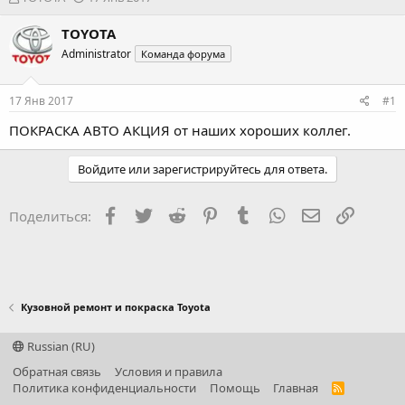
в
а
т
т
TOYOTA
о
а
Administrator
Команда форума
р
н
т
а
е
ч
17 Янв 2017
#1
м
а
ы
л
ПОКРАСКА АВТО АКЦИЯ
от наших хороших коллег.
а
Войдите или зарегистрируйтесь для ответа.
Facebook
Twitter
Reddit
Pinterest
Tumblr
WhatsApp
Электронная
Ссылка
Поделиться:
Кузовной ремонт и покраска Toyota
Russian (RU)
Обратная связь
Условия и правила
Политика конфиденциальности
Помощь
Главная
R
S