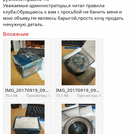
Уважаемые администраторы,я читал правила
клуба.Обращаюсь к вам с просьбой не банить меня и
мою объяву.Не являюсь барыгой,просто хочу продать
ненужную деталь.
Вложения
IMG_20170919_090136.jpg
IMG_20170919_090148.jpg
76.4 KB
Просмотры: 1
75.5 KB
Просмотры: 1