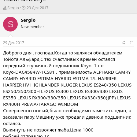
А
Д
Sergio
29 Дек 2017
в
а
т
т
Sergio
S
о
а
New member
р
н
т
а
е
ч
29 Дек 2017
#1
м
а
ы
л
Доброго дня , господа.Когда то являлся обладателем
а
Тойота Альфард.С тех счастливых времен остался
передний ступичный подшипник Koyo .1 шт.
Koyo-DAC4584W-1CS81 , применимость ALPHARD CAMRY
CAMRY HYBRID ESTIMA HYBRID ESTIMA T/L HARRIER
HARRIER HV HIGHLANDER KLUGER LEXUS ES240/350 LEXUS
ES250/350/300H LEXUS ES300 LEXUS ES300/330 LEXUS
ES350 LEXUS RX300/330/350 LEXUS RX330/350(JPP) LEXUS
RX400H PREVIA/TARAGO WINDOM
Совершенно новый,было необходимо заменить один, а
заказали пару.Машину уже продали давно,а подшипник
остался.
Выкинуть не позволяет жаба.Цена 1000
рублей,отправлю ТК.