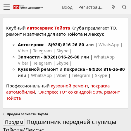
Вход
Регистрация
Клубный
автосервис Тойота
Клуба предлагает ТО,
ремонт и запчасти для авто
Тойота и Лексус
Автосервис
-
8(926) 816-26-80
или |
WhatsApp
|
Viber
|
Telegram
|
Skype
|
Запчасти -
8(926) 816-26-80
или |
WhatsApp
|
Viber
|
Telegram
|
Skype
|
Кузовной ремонт и покраска -
8(926) 816-26-80
или |
WhatsApp
|
Viber
|
Telegram
|
Skype
|
Профессиональный
кузовной ремонт
,
покраска
автомобилей
,
"Экспресс ТО" со скидкой 50%
,
ремонт
Тойота
Продам запчасти Toyota
Подшипник передней ступицы
Продам
Тойота/Лексус