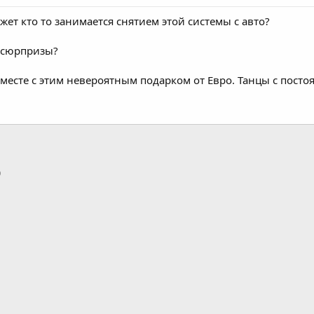
жет кто то занимается снятием этой системы с авто?
ы/сюрпризы?
есте с этим невероятным подарком от Евро. Танцы с посто
p
тронная почта
Ссылка