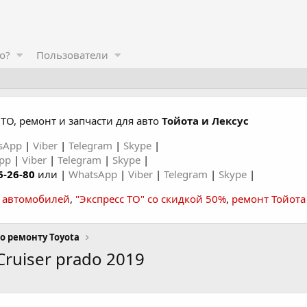
о?
Пользователи
ТО, ремонт и запчасти для авто
Тойота и Лексус
sApp
|
Viber
|
Telegram
|
Skype
|
App
|
Viber
|
Telegram
|
Skype
|
6-26-80
или |
WhatsApp
|
Viber
|
Telegram
|
Skype
|
а автомобилей
,
"Экспресс ТО" со скидкой 50%
,
ремонт Тойота
о ремонту Toyota
ruiser prado 2019