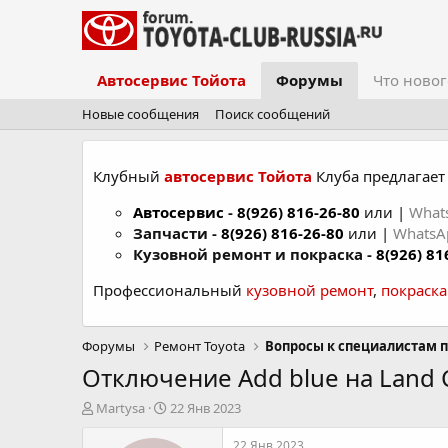
Автосервис Тойота
Форумы
Что новог
Новые сообщения
Поиск сообщений
Клубный
автосервис Тойота
Клуба предлагает 
Автосервис
-
8(926) 816-26-80
или |
What
Запчасти -
8(926) 816-26-80
или |
Whats
Кузовной ремонт и покраска -
8(926) 81
Профессиональный
кузовной ремонт
,
покраск
Форумы
Ремонт Toyota
Вопросы к специалистам п
Отключение Add blue на Land C
А
Д
Martysa
22 Янв 2023
в
а
т
т
22 Янв 2023