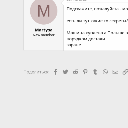
о
а
M
Подскажите, пожалуйста - мо
р
н
т
а
е
ч
есть ли тут какие то секрет
м
а
Martysa
ы
л
Машина куплена а Польше вм
а
New member
порядком достали.
заране
Facebook
Twitter
Reddit
Pinterest
Tumblr
WhatsAp
Элек
Поделиться: