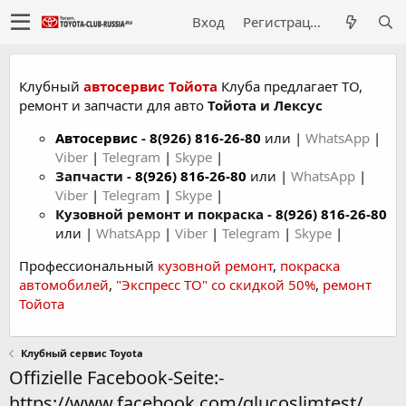
Вход
Регистрация
Клубный
автосервис Тойота
Клуба предлагает ТО,
ремонт и запчасти для авто
Тойота и Лексус
Автосервис
-
8(926) 816-26-80
или |
WhatsApp
|
Viber
|
Telegram
|
Skype
|
Запчасти -
8(926) 816-26-80
или |
WhatsApp
|
Viber
|
Telegram
|
Skype
|
Кузовной ремонт и покраска -
8(926) 816-26-80
или |
WhatsApp
|
Viber
|
Telegram
|
Skype
|
Профессиональный
кузовной ремонт
,
покраска
автомобилей
,
"Экспресс ТО" со скидкой 50%
,
ремонт
Тойота
Клубный сервис Toyota
Offizielle Facebook-Seite:-
https://www.facebook.com/glucoslimtest/