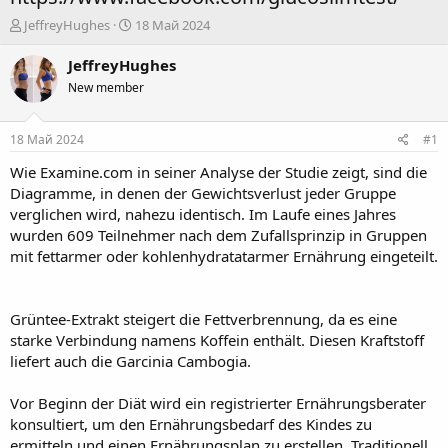
А
Д
JeffreyHughes
18 Май 2024
в
а
т
т
JeffreyHughes
о
а
New member
р
н
т
а
е
ч
18 Май 2024
#1
м
а
ы
л
Wie Examine.com in seiner Analyse der Studie zeigt, sind die
а
Diagramme, in denen der Gewichtsverlust jeder Gruppe
verglichen wird, nahezu identisch. Im Laufe eines Jahres
wurden 609 Teilnehmer nach dem Zufallsprinzip in Gruppen
mit fettarmer oder kohlenhydratatarmer Ernährung eingeteilt.
Grüntee-Extrakt steigert die Fettverbrennung, da es eine
starke Verbindung namens Koffein enthält. Diesen Kraftstoff
liefert auch die Garcinia Cambogia.
Vor Beginn der Diät wird ein registrierter Ernährungsberater
konsultiert, um den Ernährungsbedarf des Kindes zu
ermitteln und einen Ernährungsplan zu erstellen. Traditionell