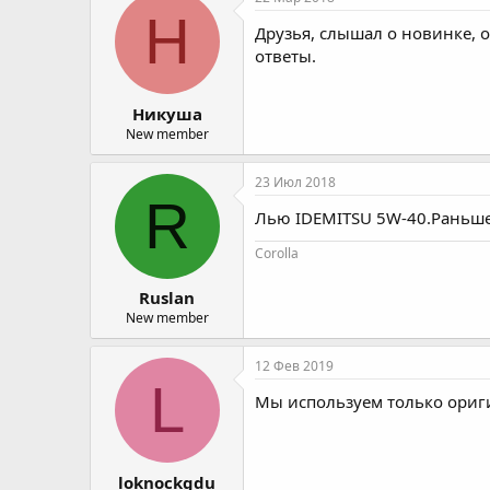
о
а
Н
Друзья, слышал о новинке, о
р
н
т
а
ответы.
е
ч
м
а
Никуша
ы
л
а
New member
23 Июл 2018
R
Лью IDEMITSU 5W-40.Раньше 
Corolla
Ruslan
New member
12 Фев 2019
L
Мы используем только оригин
loknockgdu