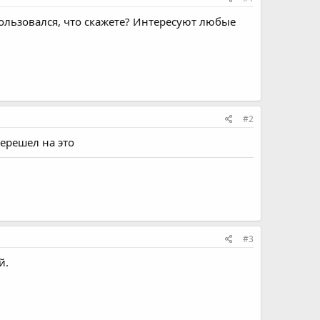
пользовался, что скажете? Интересуют любые
#2
ерешел на это
#3
й.