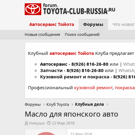
Автосервис Тойота
Форумы
Что новог
Новые сообщения
Поиск сообщений
Клубный
автосервис Тойота
Клуба предлагает 
Автосервис
-
8(926) 816-26-80
или |
What
Запчасти -
8(926) 816-26-80
или |
Whats
Кузовной ремонт и покраска -
8(926) 81
Профессиональный
кузовной ремонт
,
покраск
Форумы
Клуб Toyota
Клубные дела
Масло для японского авто
А
Д
Никуша
22 Мар 2018
в
а
т
т
22 Мар 2018