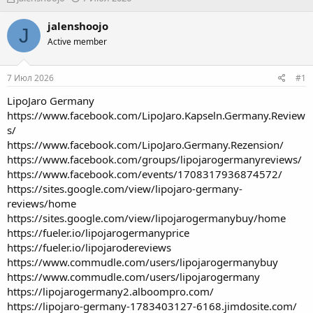
в
а
т
т
jalenshoojo
J
о
а
Active member
р
н
т
а
е
ч
7 Июл 2026
#1
м
а
ы
л
LipoJaro Germany
а
https://www.facebook.com/LipoJaro.Kapseln.Germany.Review
s/
https://www.facebook.com/LipoJaro.Germany.Rezension/
https://www.facebook.com/groups/lipojarogermanyreviews/
https://www.facebook.com/events/1708317936874572/
https://sites.google.com/view/lipojaro-germany-
reviews/home
https://sites.google.com/view/lipojarogermanybuy/home
https://fueler.io/lipojarogermanyprice
https://fueler.io/lipojarodereviews
https://www.commudle.com/users/lipojarogermanybuy
https://www.commudle.com/users/lipojarogermany
https://lipojarogermany2.alboompro.com/
https://lipojaro-germany-1783403127-6168.jimdosite.com/