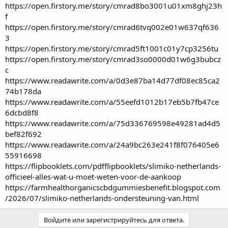
https://open.firstory.me/story/cmrad8bo3001u01xm8ghj23h
f
https://open.firstory.me/story/cmrad6tvq002e01w637qf636
3
https://open.firstory.me/story/cmrad5ft1001c01y7cp3256tu
https://open.firstory.me/story/cmrad3so0000d01w6g3bubcz
c
https://www.readawrite.com/a/0d3e87ba14d77df08ec85ca2
74b178da
https://www.readawrite.com/a/55eefd1012b17eb5b7fb47ce
6dcbd8f8
https://www.readawrite.com/a/75d336769598e49281ad4d5
bef82f692
https://www.readawrite.com/a/24a9bc263e241f8f076405e6
55916698
https://flipbooklets.com/pdfflipbooklets/slimiko-netherlands-
officieel-alles-wat-u-moet-weten-voor-de-aankoop
https://farmhealthorganicscbdgummiesbenefit.blogspot.com
/2026/07/slimiko-netherlands-ondersteuning-van.html
Войдите или зарегистрируйтесь для ответа.