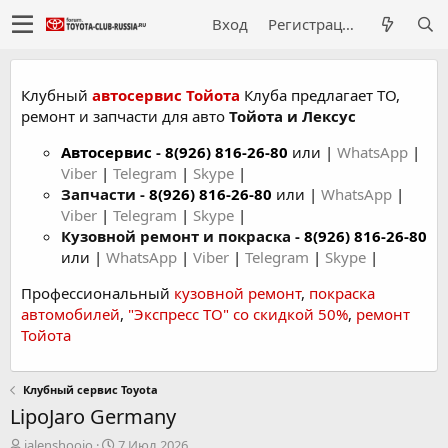
Вход
Регистрация
Клубный
автосервис Тойота
Клуба предлагает ТО,
ремонт и запчасти для авто
Тойота и Лексус
Автосервис
-
8(926) 816-26-80
или |
WhatsApp
|
Viber
|
Telegram
|
Skype
|
Запчасти -
8(926) 816-26-80
или |
WhatsApp
|
Viber
|
Telegram
|
Skype
|
Кузовной ремонт и покраска -
8(926) 816-26-80
или |
WhatsApp
|
Viber
|
Telegram
|
Skype
|
Профессиональный
кузовной ремонт
,
покраска
автомобилей
,
"Экспресс ТО" со скидкой 50%
,
ремонт
Тойота
Клубный сервис Toyota
LipoJaro Germany
А
Д
jalenshoojo
7 Июл 2026