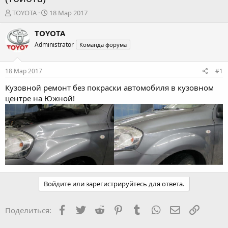
А
Д
TOYOTA
18 Мар 2017
в
а
т
т
TOYOTA
о
а
Administrator
Команда форума
р
н
т
а
е
ч
18 Мар 2017
#1
м
а
ы
л
Кузовной ремонт без покраски
автомобиля в кузовном
а
центре на Южной!
Войдите или зарегистрируйтесь для ответа.
Facebook
Twitter
Reddit
Pinterest
Tumblr
WhatsApp
Электронная
Ссылка
Поделиться: