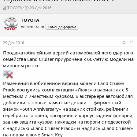
А
Д
TOYOTA
29 Дек 2016
в
а
т
т
TOYOTA
о
а
Administrator
Команда форума
р
н
т
а
е
ч
29 Дек 2016
#1
м
а
ы
л
Продажа юбилейных версий автомобилей легендарного
а
семейства Land Cruiser приурочена к 60-летию модели на
мировом рынке.
Изменения в юбилейной версии модели Land Cruiser
Prado коснулись комплектации «Люкс» в вариантах с 5-
местным и 7-местным кузовом. В экстерьере автомобиля
добавились новые памятные детали — фирменный
значок «60th Anniversary» на задних стойках, рейлинги
серебристого цвета, прозрачный корпус задних фонарей,
задняя защита кузова, накладки на пороги с подсветкой
с надписью «Land Cruiser Prado» и надпись «Land Cruiser»
на новом ключе Smart Key.