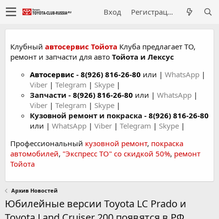
Вход
Регистрация
Клубный
автосервис Тойота
Клуба предлагает ТО,
ремонт и запчасти для авто
Тойота и Лексус
Автосервис
-
8(926) 816-26-80
или |
WhatsApp
|
Viber
|
Telegram
|
Skype
|
Запчасти -
8(926) 816-26-80
или |
WhatsApp
|
Viber
|
Telegram
|
Skype
|
Кузовной ремонт и покраска -
8(926) 816-26-80
или |
WhatsApp
|
Viber
|
Telegram
|
Skype
|
Профессиональный
кузовной ремонт
,
покраска
автомобилей
,
"Экспресс ТО" со скидкой 50%
,
ремонт
Тойота
Архив Новостей
Юбилейные версии Toyota LC Prado и
Toyota Land Cruiser 200 появятся в РФ