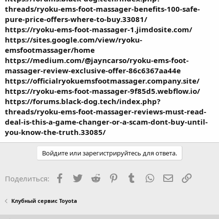
threads/ryoku-ems-foot-massager-benefits-100-safe-
pure-price-offers-where-to-buy.33081/
https://ryoku-ems-foot-massager-1.jimdosite.com/
https://sites.google.com/view/ryoku-
emsfootmassager/home
https://medium.com/@jayncarso/ryoku-ems-foot-
massager-review-exclusive-offer-86c6367aa44e
https://officialryokuemsfootmassager.company.site/
https://ryoku-ems-foot-massager-9f85d5.webflow.io/
https://forums.black-dog.tech/index.php?
threads/ryoku-ems-foot-massager-reviews-must-read-
deal-is-this-a-game-changer-or-a-scam-dont-buy-until-
you-know-the-truth.33085/
Войдите или зарегистрируйтесь для ответа.
Facebook
Twitter
Reddit
Pinterest
Tumblr
WhatsApp
Электронная
Ссылка
Поделиться:
Клубный сервис Toyota