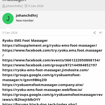
А
Д
johanchdhrj
5 Сен 2024
в
а
т
т
johanchdhrj
J
о
а
New member
р
н
т
а
е
ч
5 Сен 2024
#1
м
а
ы
л
Ryoku EMS Foot Massager
а
https://allsupplement.org/ryoku-ems-foot-massager/
https://www.facebook.com/try.ryoku.ems.foot.massager
/
https://www.facebook.com/events/3661222050808154/
https://www.facebook.com/groups/872144984852197
https://ryoku-ems-foot-massager.jimdosite.com/
https://groups.google.com/g/ryokuemsfoot-
massager/c/gzvn9B6q2l0
https://ryokuemsfootmassager.company.site/
https://ryoku-ems-foot-massager.webflow.io/
https://groups.google.com/g/ryokuemsfootmassagerrev
iews/c/B2hwjtMbOYY
https://forums.black-dog.tech/index.php?