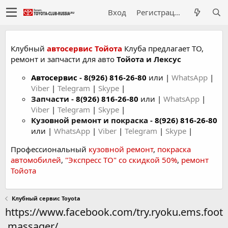
Вход
Регистрация
Клубный
автосервис Тойота
Клуба предлагает ТО,
ремонт и запчасти для авто
Тойота и Лексус
Автосервис
-
8(926) 816-26-80
или |
WhatsApp
|
Viber
|
Telegram
|
Skype
|
Запчасти -
8(926) 816-26-80
или |
WhatsApp
|
Viber
|
Telegram
|
Skype
|
Кузовной ремонт и покраска -
8(926) 816-26-80
или |
WhatsApp
|
Viber
|
Telegram
|
Skype
|
Профессиональный
кузовной ремонт
,
покраска
автомобилей
,
"Экспресс ТО" со скидкой 50%
,
ремонт
Тойота
Клубный сервис Toyota
https://www.facebook.com/try.ryoku.ems.foot
.massager/