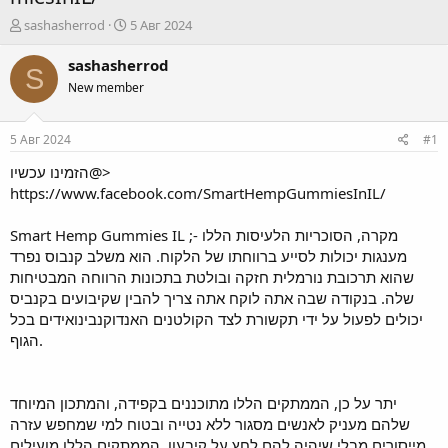
А
Д
sashasherrod
5 Авг 2024
в
а
т
т
sashasherrod
S
о
а
New member
р
н
т
а
е
ч
5 Авг 2024
#1
м
а
ы
л
הזמינו עכשיו@>
а
https://www.facebook.com/SmartHempGummiesInIL/
Smart Hemp Gummies IL
;- מקרה, הסוכריות הלעיסות הללו
מענגות יכולות לסייע ברווחתו של הלקוח. הוא משלב קנבוס נפרד
שהוא תרכובת נורמלית חזקה ובולטת בתכונות הרווחה המבטיחות
שלה. בנקודה שבה אתה לוקח אתה צריך להבין שקיבועים בקנביס
יכולים לפעול על ידי תקשורת לצד הקולטנים האנדוקנבינואידים בכל
הגוף.
יתר על כן, הממתקים הללו מתוכננים בקפידה, והמתכון המיוחד
שלהם מעניק לאנשים מסגור ללא נטייה ובטוח למי שמחפש עזרה
מייסורים מבלי שיהיה להם לחץ על קיבעון. הממתקים הללו מועילים