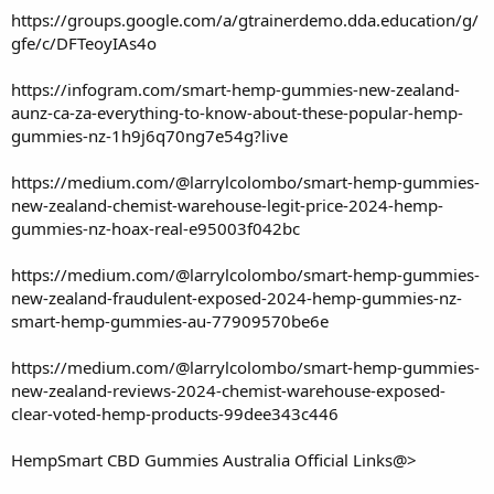
https://groups.google.com/a/gtrainerdemo.dda.education/g/
gfe/c/DFTeoyIAs4o
https://infogram.com/smart-hemp-gummies-new-zealand-
aunz-ca-za-everything-to-know-about-these-popular-hemp-
gummies-nz-1h9j6q70ng7e54g?live
https://medium.com/@larrylcolombo/smart-hemp-gummies-
new-zealand-chemist-warehouse-legit-price-2024-hemp-
gummies-nz-hoax-real-e95003f042bc
https://medium.com/@larrylcolombo/smart-hemp-gummies-
new-zealand-fraudulent-exposed-2024-hemp-gummies-nz-
smart-hemp-gummies-au-77909570be6e
https://medium.com/@larrylcolombo/smart-hemp-gummies-
new-zealand-reviews-2024-chemist-warehouse-exposed-
clear-voted-hemp-products-99dee343c446
HempSmart CBD Gummies Australia Official Links@>