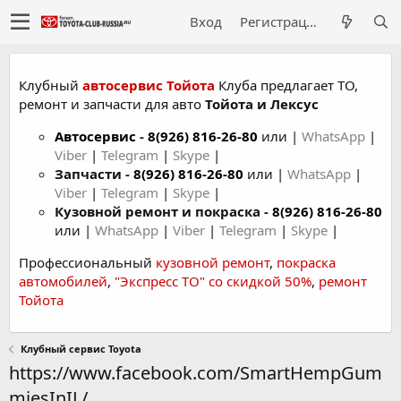
Вход
Регистрация
Клубный
автосервис Тойота
Клуба предлагает ТО,
ремонт и запчасти для авто
Тойота и Лексус
Автосервис
-
8(926) 816-26-80
или |
WhatsApp
|
Viber
|
Telegram
|
Skype
|
Запчасти -
8(926) 816-26-80
или |
WhatsApp
|
Viber
|
Telegram
|
Skype
|
Кузовной ремонт и покраска -
8(926) 816-26-80
или |
WhatsApp
|
Viber
|
Telegram
|
Skype
|
Профессиональный
кузовной ремонт
,
покраска
автомобилей
,
"Экспресс ТО" со скидкой 50%
,
ремонт
Тойота
Клубный сервис Toyota
https://www.facebook.com/SmartHempGum
miesInIL/