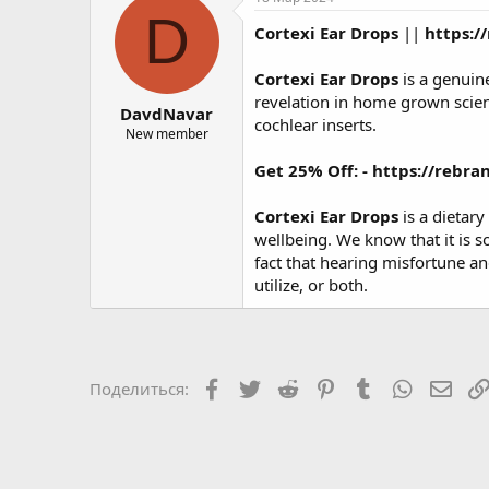
о
а
D
Cortexi Ear Drops
||
https:/
р
н
т
а
е
ч
Cortexi Ear Drops
is a genuin
м
а
revelation in home grown scien
DavdNavar
ы
л
cochlear inserts.
а
New member
Get 25% Off: -
https://rebran
Cortexi Ear Drops
is a dietar
wellbeing. We know that it is 
fact that hearing misfortune a
utilize, or both.
Facebook
Twitter
Reddit
Pinterest
Tumblr
WhatsAp
Элек
Поделиться: