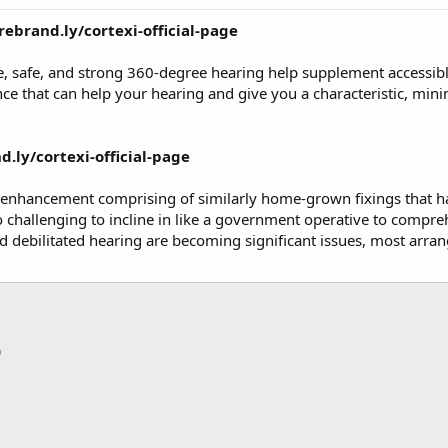
/rebrand.ly/cortexi-official-page
e, safe, and strong 360-degree hearing help supplement accessibl
ce that can help your hearing and give you a characteristic, mini
d.ly/cortexi-official-page
y enhancement comprising of similarly home-grown fixings that ha
so challenging to incline in like a government operative to comp
nd debilitated hearing are becoming significant issues, most arra
p
тронная почта
Ссылка