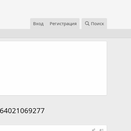
Вход
Регистрация
Поиск
-864021069277
#1