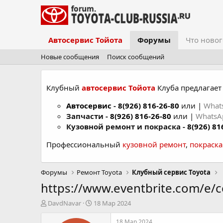
Автосервис Тойота
Форумы
Что новог
Новые сообщения
Поиск сообщений
Клубный
автосервис Тойота
Клуба предлагает 
Автосервис
-
8(926) 816-26-80
или |
What
Запчасти -
8(926) 816-26-80
или |
Whats
Кузовной ремонт и покраска -
8(926) 81
Профессиональный
кузовной ремонт
,
покраск
Форумы
Ремонт Toyota
Клубный сервис Toyota
https://www.eventbrite.com/e/c
А
Д
DavdNavar
18 Мар 2024
в
а
т
т
18 Мар 2024