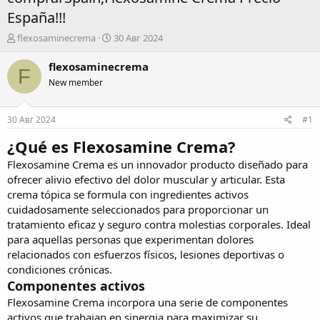
España!!!
А
Д
flexosaminecrema
30 Авг 2024
в
а
т
т
flexosaminecrema
F
о
а
New member
р
н
т
а
е
ч
30 Авг 2024
#1
м
а
ы
л
¿Qué es Flexosamine Crema?
а
Flexosamine Crema
es un innovador producto diseñado para
ofrecer alivio efectivo del dolor muscular y articular. Esta
crema tópica se formula con ingredientes activos
cuidadosamente seleccionados para proporcionar un
tratamiento eficaz y seguro contra molestias corporales. Ideal
para aquellas personas que experimentan dolores
relacionados con esfuerzos físicos, lesiones deportivas o
condiciones crónicas.
Componentes activos
Flexosamine Crema
incorpora una serie de componentes
activos que trabajan en sinergia para maximizar su