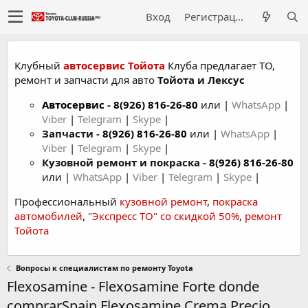
Вход
Регистрация
Клубный
автосервис Тойота
Клуба предлагает ТО,
ремонт и запчасти для авто
Тойота и Лексус
Автосервис
-
8(926) 816-26-80
или |
WhatsApp
|
Viber
|
Telegram
|
Skype
|
Запчасти -
8(926) 816-26-80
или |
WhatsApp
|
Viber
|
Telegram
|
Skype
|
Кузовной ремонт и покраска -
8(926) 816-26-80
или |
WhatsApp
|
Viber
|
Telegram
|
Skype
|
Профессиональный
кузовной ремонт
,
покраска
автомобилей
,
"Экспресс ТО" со скидкой 50%
,
ремонт
Тойота
Вопросы к специалистам по ремонту Toyota
Flexosamine - Flexosamine Forte donde
comprarSpain,Flexosamine Crema Precio