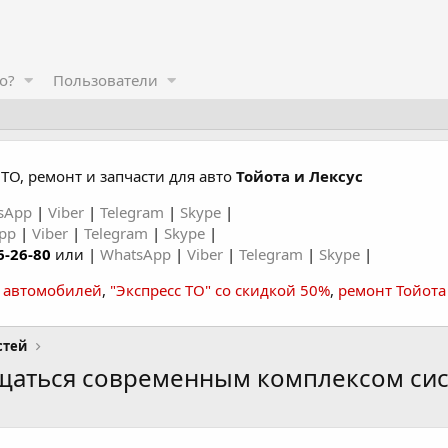
о?
Пользователи
ТО, ремонт и запчасти для авто
Тойота и Лексус
sApp
|
Viber
|
Telegram
|
Skype
|
App
|
Viber
|
Telegram
|
Skype
|
6-26-80
или |
WhatsApp
|
Viber
|
Telegram
|
Skype
|
а автомобилей
,
"Экспресс ТО" со скидкой 50%
,
ремонт Тойота
стей
ащаться современным комплексом сис