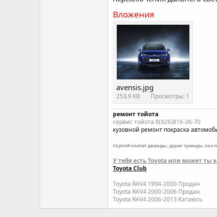
Вложения
avensis.jpg
253.9 KB
Просмотры: 1
ремонт тойота
сервис тойота 8(926)816-26-70
кузовной ремонт
покраска автомоб
Скупой платит дважды, дурак трижды, лох 
У тебя есть Toyota или может ты
Toyota Club
Toyota RAV4 1994-2000 Продан
Toyota RAV4 2000-2006 Продан
Toyota RAV4 2006-2013 Катаюсь