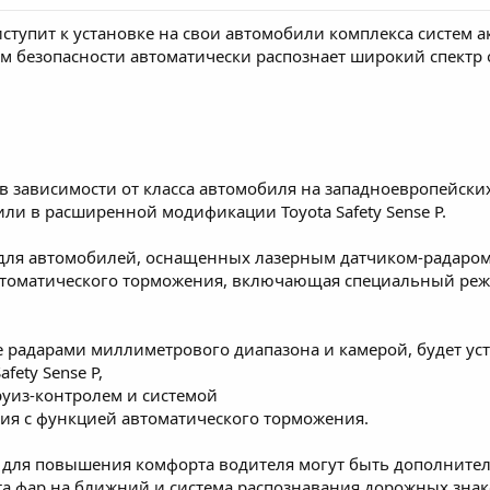
иступит к установке на свои автомобили комплекса систем ак
м безопасности автоматически распознает широкий спектр
e в зависимости от класса автомобиля на западноевропейски
C или в расширенной модификации Toyota Safety Sense P.
e C для автомобилей, оснащенных лазерным датчиком-радаро
втоматического торможения, включающая специальный режи
 радарами миллиметрового диапазона и камерой, будет ус
fety Sense P,
уиз-контролем и системой
ия с функцией автоматического торможения.
a для повышения комфорта водителя могут быть дополнител
а фар на ближний и система распознавания дорожных знак