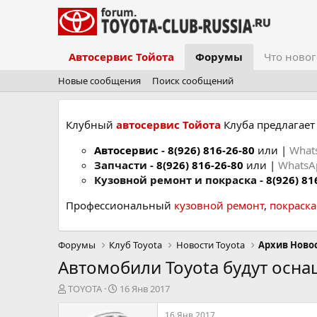
Автосервис Тойота
Форумы
Что новог
Новые сообщения
Поиск сообщений
Клубный
автосервис Тойота
Клуба предлагает 
Автосервис
-
8(926) 816-26-80
или |
What
Запчасти -
8(926) 816-26-80
или |
Whats
Кузовной ремонт и покраска -
8(926) 81
Профессиональный
кузовной ремонт
,
покраск
Форумы
Клуб Toyota
Новости Toyota
Архив Ново
Автомобили Toyota будут осн
А
Д
TOYOTA
16 Янв 2017
в
а
т
т
16 Янв 2017