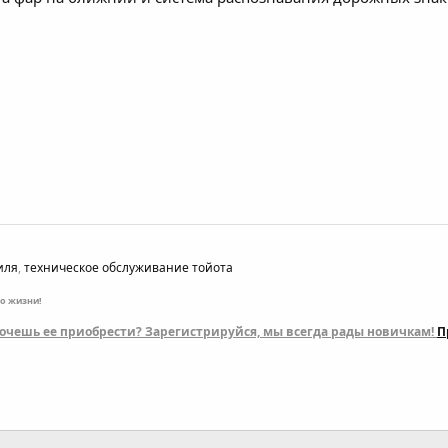
иля
,
техническое обслуживание тойота
по жизни!
 хочешь ее приобрести? Зарегистрируйся, мы всегда рады новичкам!
П