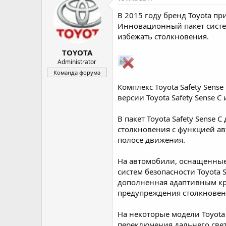
о
а
В 2015 году бренд Toyota пр
р
н
т
а
Инновационный пакет систе
е
ч
избежать столкновения.
м
а
TOYOTA
ы
л
а
Administrator
Команда форума
Комплекс Toyota Safety Sens
версии Toyota Safety Sense 
В пакет Toyota Safety Sens
столкновения с функцией а
полосе движения.
На автомобили, оснащенные
систем безопасности Toyota Sa
дополненная адаптивным кр
предупреждения столкновен
На некоторые модели Toyot
переключения дальнего свет