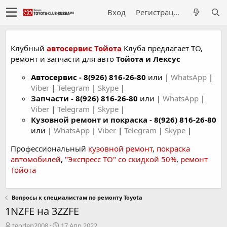
Вход
Регистрация
Клубный
автосервис Тойота
Клуба предлагает ТО,
ремонт и запчасти для авто
Тойота и Лексус
Автосервис
-
8(926) 816-26-80
или |
WhatsApp
|
Viber
|
Telegram
|
Skype
|
Запчасти -
8(926) 816-26-80
или |
WhatsApp
|
Viber
|
Telegram
|
Skype
|
Кузовной ремонт и покраска -
8(926) 816-26-80
или |
WhatsApp
|
Viber
|
Telegram
|
Skype
|
Профессиональный
кузовной ремонт
,
покраска
автомобилей
,
"Экспресс ТО" со скидкой 50%
,
ремонт
Тойота
Вопросы к специалистам по ремонту Toyota
1NZFE на 3ZZFE
А
Д
teoden2008
17 Апр 2022