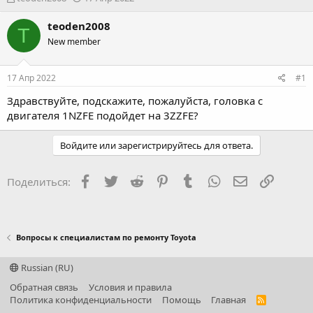
в
а
т
т
teoden2008
T
о
а
New member
р
н
т
а
е
ч
17 Апр 2022
#1
м
а
ы
л
Здравствуйте, подскажите, пожалуйста, головка с
а
двигателя 1NZFE подойдет на 3ZZFE?
Войдите или зарегистрируйтесь для ответа.
Facebook
Twitter
Reddit
Pinterest
Tumblr
WhatsApp
Электронная
Ссылка
Поделиться:
Вопросы к специалистам по ремонту Toyota
Russian (RU)
Обратная связь
Условия и правила
Политика конфиденциальности
Помощь
Главная
R
S