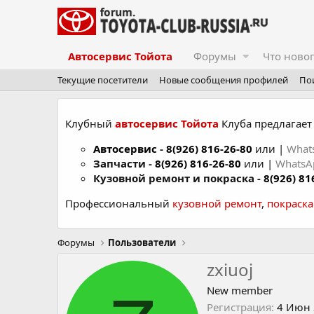
Автосервис Тойота
Форумы
Что ново
Текущие посетители
Новые сообщения профилей
По
Клубный
автосервис Тойота
Клуба предлагает 
Автосервис
-
8(926) 816-26-80
или |
What
Запчасти -
8(926) 816-26-80
или |
Whats
Кузовной ремонт и покраска -
8(926) 81
Профессиональный
кузовной ремонт
,
покраск
Форумы
Пользователи
zxiuoj
New member
Регистрация
4 Июн 