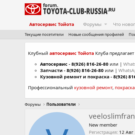
Автосервис Тойота
Форумы
Что ново
Текущие посетители
Новые сообщения профилей
По
Клубный
автосервис Тойота
Клуба предлагает 
Автосервис
-
8(926) 816-26-80
или |
What
Запчасти -
8(926) 816-26-80
или |
Whats
Кузовной ремонт и покраска -
8(926) 81
Профессиональный
кузовной ремонт
,
покраск
Форумы
Пользователи
veeloslimfran
New member
Регистрация
12 Авг