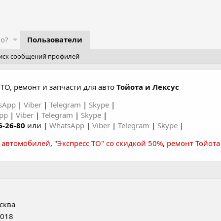
го?
Пользователи
иск сообщений профилей
ТО, ремонт и запчасти для авто
Тойота и Лексус
sApp
|
Viber
|
Telegram
|
Skype
|
App
|
Viber
|
Telegram
|
Skype
|
6-26-80
или |
WhatsApp
|
Viber
|
Telegram
|
Skype
|
а автомобилей
,
"Экспресс ТО" со скидкой 50%
,
ремонт Тойота
сква
2018