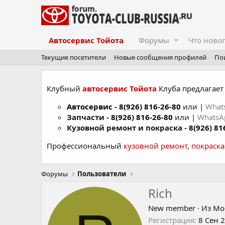
Автосервис Тойота
Форумы
Что ново
Текущие посетители
Новые сообщения профилей
По
Клубный
автосервис Тойота
Клуба предлагает 
Автосервис
-
8(926) 816-26-80
или |
What
Запчасти -
8(926) 816-26-80
или |
Whats
Кузовной ремонт и покраска -
8(926) 81
Профессиональный
кузовной ремонт
,
покраск
Форумы
Пользователи
Rich
New member
·
Из
Мо
Регистрация
8 Сен 