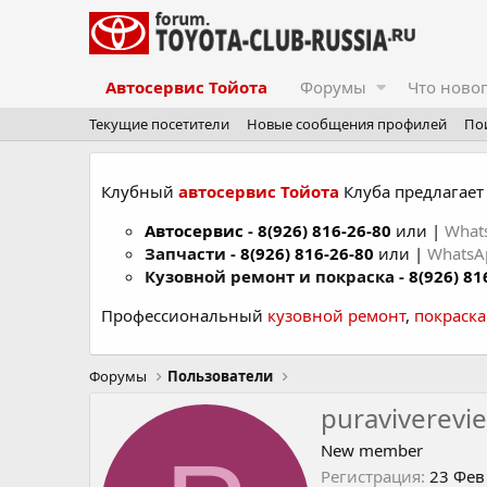
Автосервис Тойота
Форумы
Что ново
Текущие посетители
Новые сообщения профилей
По
Клубный
автосервис Тойота
Клуба предлагает 
Автосервис
-
8(926) 816-26-80
или |
What
Запчасти -
8(926) 816-26-80
или |
Whats
Кузовной ремонт и покраска -
8(926) 81
Профессиональный
кузовной ремонт
,
покраск
Форумы
Пользователи
puraviverevie
New member
Регистрация
23 Фев