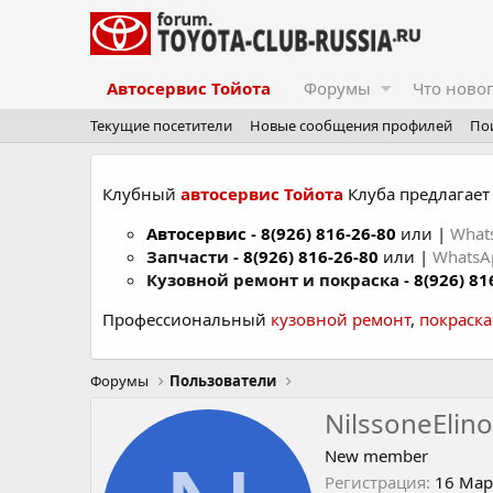
Автосервис Тойота
Форумы
Что ново
Текущие посетители
Новые сообщения профилей
По
Клубный
автосервис Тойота
Клуба предлагает 
Автосервис
-
8(926) 816-26-80
или |
What
Запчасти -
8(926) 816-26-80
или |
Whats
Кузовной ремонт и покраска -
8(926) 81
Профессиональный
кузовной ремонт
,
покраск
Форумы
Пользователи
NilssoneElin
New member
Регистрация
16 Мар