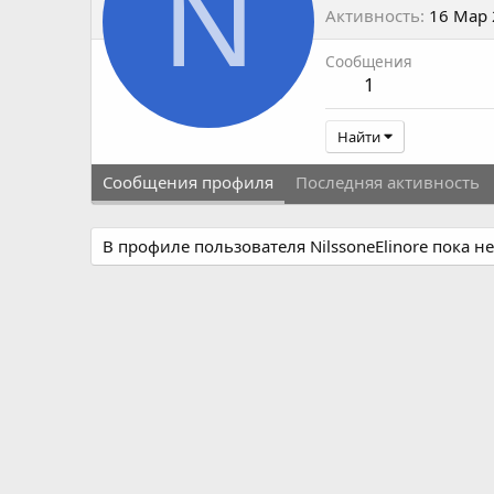
N
Активность
16 Мар
Сообщения
1
Найти
Сообщения профиля
Последняя активность
В профиле пользователя NilssoneElinore пока н