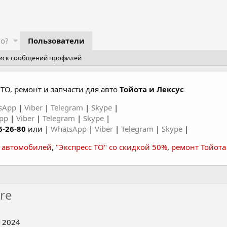
го?
Пользователи
иск сообщений профилей
ТО, ремонт и запчасти для авто
Тойота и Лексус
sApp
|
Viber
|
Telegram
|
Skype
|
App
|
Viber
|
Telegram
|
Skype
|
6-26-80
или |
WhatsApp
|
Viber
|
Telegram
|
Skype
|
а автомобилей
,
"Экспресс ТО" со скидкой 50%
,
ремонт Тойота
ore
 2024