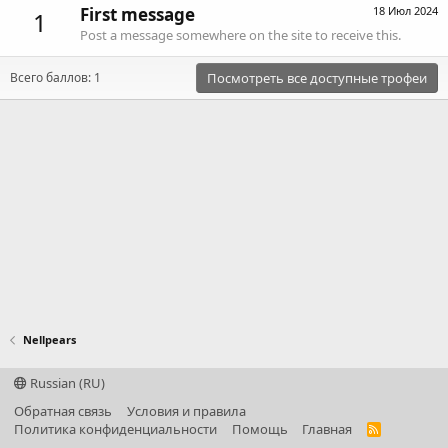
First message
18 Июл 2024
1
Post a message somewhere on the site to receive this.
Всего баллов: 1
Посмотреть все доступные трофеи
Nellpears
Russian (RU)
Обратная связь
Условия и правила
Политика конфиденциальности
Помощь
Главная
R
S