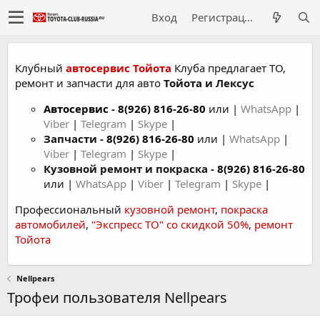
Вход
Регистрация
Клубный
автосервис Тойота
Клуба предлагает ТО,
ремонт и запчасти для авто
Тойота и Лексус
Автосервис
-
8(926) 816-26-80
или |
WhatsApp
|
Viber
|
Telegram
|
Skype
|
Запчасти -
8(926) 816-26-80
или |
WhatsApp
|
Viber
|
Telegram
|
Skype
|
Кузовной ремонт и покраска -
8(926) 816-26-80
или |
WhatsApp
|
Viber
|
Telegram
|
Skype
|
Профессиональный
кузовной ремонт
,
покраска
автомобилей
,
"Экспресс ТО" со скидкой 50%
,
ремонт
Тойота
Nellpears
Трофеи пользователя Nellpears