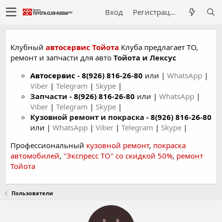
Вход
Регистрация
Клубный
автосервис Тойота
Клуба предлагает ТО,
ремонт и запчасти для авто
Тойота и Лексус
Автосервис
-
8(926) 816-26-80
или |
WhatsApp
|
Viber
|
Telegram
|
Skype
|
Запчасти -
8(926) 816-26-80
или |
WhatsApp
|
Viber
|
Telegram
|
Skype
|
Кузовной ремонт и покраска -
8(926) 816-26-80
или |
WhatsApp
|
Viber
|
Telegram
|
Skype
|
Профессиональный
кузовной ремонт
,
покраска
автомобилей
,
"Экспресс ТО" со скидкой 50%
,
ремонт
Тойота
Пользователи