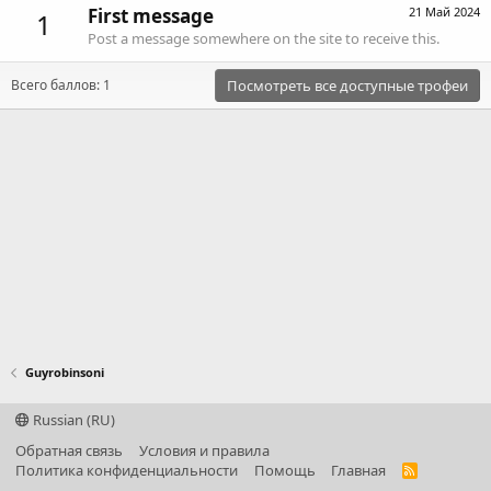
First message
21 Май 2024
1
Post a message somewhere on the site to receive this.
Всего баллов: 1
Посмотреть все доступные трофеи
Guyrobinsoni
Russian (RU)
Обратная связь
Условия и правила
Политика конфиденциальности
Помощь
Главная
R
S