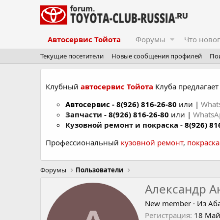
Автосервис Тойота
Форумы
Что ново
Текущие посетители
Новые сообщения профилей
По
Клубный
автосервис Тойота
Клуба предлагает 
Автосервис
-
8(926) 816-26-80
или |
What
Запчасти -
8(926) 816-26-80
или |
Whats
Кузовной ремонт и покраска -
8(926) 81
Профессиональный
кузовной ремонт
,
покраск
Форумы
Пользователи
Александр А
New member
·
Из
Аб
Регистрация
18 Май