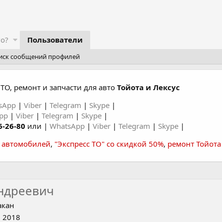
го?
Пользователи
иск сообщений профилей
ТО, ремонт и запчасти для авто
Тойота и Лексус
sApp
|
Viber
|
Telegram
|
Skype
|
App
|
Viber
|
Telegram
|
Skype
|
6-26-80
или |
WhatsApp
|
Viber
|
Telegram
|
Skype
|
а автомобилей
,
"Экспресс ТО" со скидкой 50%
,
ремонт Тойота
ндреевич
акан
 2018