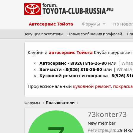
Автосервис Тойота
Форумы
Что ново
Текущие посетители
Новые сообщения профилей
По
Клубный
автосервис Тойота
Клуба предлагает 
Автосервис
-
8(926) 816-26-80
или |
What
Запчасти -
8(926) 816-26-80
или |
Whats
Кузовной ремонт и покраска -
8(926) 81
Профессиональный
кузовной ремонт
,
покраск
Форумы
Пользователи
73konter73
New member
Регистрация
29 Июл