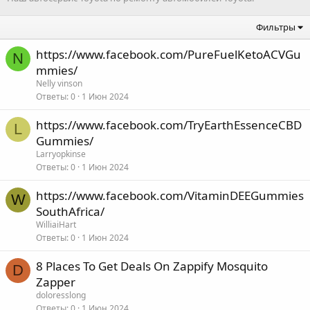
Фильтры
https://www.facebook.com/PureFuelKetoACVGu
N
mmies/
Nelly vinson
Ответы
0
1 Июн 2024
https://www.facebook.com/TryEarthEssenceCBD
L
Gummies/
Larryopkinse
Ответы
0
1 Июн 2024
https://www.facebook.com/VitaminDEEGummies
W
SouthAfrica/
WilliaiHart
Ответы
0
1 Июн 2024
8 Places To Get Deals On Zappify Mosquito
D
Zapper
doloresslong
Ответы
0
1 Июн 2024