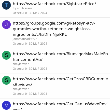
https://www.facebook.com/SightcarePrice/
T
trysightcareus
Ответы
0
30 Май 2024
https://groups.google.com/g/ketosyn-acv-
J
gummies-worthy-ketogenic-weight-loss-
ingredients/c/E32fmNjeRKU
jannatansari9897
Ответы
0
30 Май 2024
https://www.facebook.com/BluevigorMaxMaleEn
S
hancementAu/
shaylatovar
Ответы
0
30 Май 2024
https://www.facebook.com/GetOrosCBDGummie
S
sReviews/
shaylatovar
Ответы
0
30 Май 2024
https://www.facebook.com/Get.GeniusWaveRevi
V
ews/