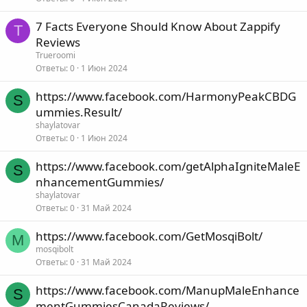
7 Facts Everyone Should Know About Zappify
T
Reviews
Trueroomi
Ответы
0
1 Июн 2024
https://www.facebook.com/HarmonyPeakCBDG
S
ummies.Result/
shaylatovar
Ответы
0
1 Июн 2024
https://www.facebook.com/getAlphaIgniteMaleE
S
nhancementGummies/
shaylatovar
Ответы
0
31 Май 2024
https://www.facebook.com/GetMosqiBolt/
M
mosqibolt
Ответы
0
31 Май 2024
https://www.facebook.com/ManupMaleEnhance
S
mentGummiesCanadaReviews/