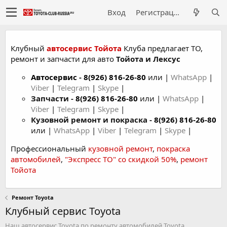
Вход
Регистрация
Клубный
автосервис Тойота
Клуба предлагает ТО,
ремонт и запчасти для авто
Тойота и Лексус
Автосервис
-
8(926) 816-26-80
или |
WhatsApp
|
Viber
|
Telegram
|
Skype
|
Запчасти -
8(926) 816-26-80
или |
WhatsApp
|
Viber
|
Telegram
|
Skype
|
Кузовной ремонт и покраска -
8(926) 816-26-80
или |
WhatsApp
|
Viber
|
Telegram
|
Skype
|
Профессиональный
кузовной ремонт
,
покраска
автомобилей
,
"Экспресс ТО" со скидкой 50%
,
ремонт
Тойота
Ремонт Toyota
Клубный сервис Toyota
Наш автосервис Toyota по ремонту автомобилей Toyota.