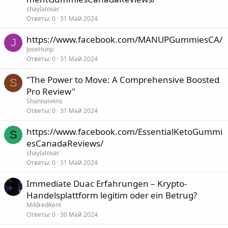
shaylatovar
Ответы
0
31 Май 2024
https://www.facebook.com/MANUPGummiesCA/
J
JoseHunp
Ответы
0
31 Май 2024
"The Power to Move: A Comprehensive Boosted
S
Pro Review"
Shannaivens
Ответы
0
31 Май 2024
https://www.facebook.com/EssentialKetoGummi
S
esCanadaReviews/
shaylatovar
Ответы
0
31 Май 2024
Immediate Duac Erfahrungen – Krypto-
Handelsplattform legitim oder ein Betrug?
MildredKent
Ответы
0
30 Май 2024