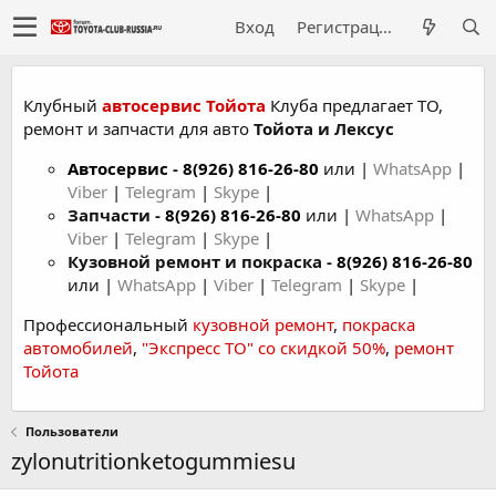
Вход
Регистрация
Клубный
автосервис Тойота
Клуба предлагает ТО,
ремонт и запчасти для авто
Тойота и Лексус
Автосервис
-
8(926) 816-26-80
или |
WhatsApp
|
Viber
|
Telegram
|
Skype
|
Запчасти -
8(926) 816-26-80
или |
WhatsApp
|
Viber
|
Telegram
|
Skype
|
Кузовной ремонт и покраска -
8(926) 816-26-80
или |
WhatsApp
|
Viber
|
Telegram
|
Skype
|
Профессиональный
кузовной ремонт
,
покраска
автомобилей
,
"Экспресс ТО" со скидкой 50%
,
ремонт
Тойота
Пользователи
zylonutritionketogummiesu