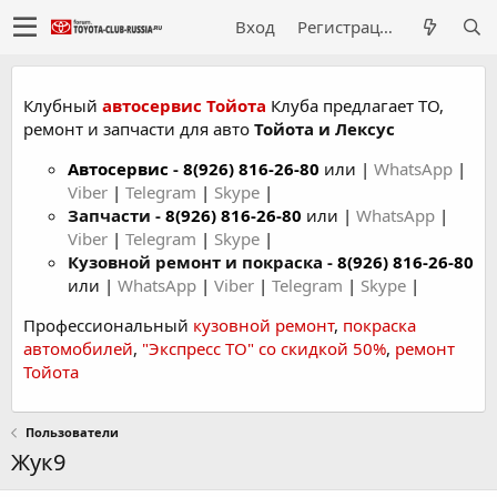
Вход
Регистрация
Клубный
автосервис Тойота
Клуба предлагает ТО,
ремонт и запчасти для авто
Тойота и Лексус
Автосервис
-
8(926) 816-26-80
или |
WhatsApp
|
Viber
|
Telegram
|
Skype
|
Запчасти -
8(926) 816-26-80
или |
WhatsApp
|
Viber
|
Telegram
|
Skype
|
Кузовной ремонт и покраска -
8(926) 816-26-80
или |
WhatsApp
|
Viber
|
Telegram
|
Skype
|
Профессиональный
кузовной ремонт
,
покраска
автомобилей
,
"Экспресс ТО" со скидкой 50%
,
ремонт
Тойота
Пользователи
Жук9