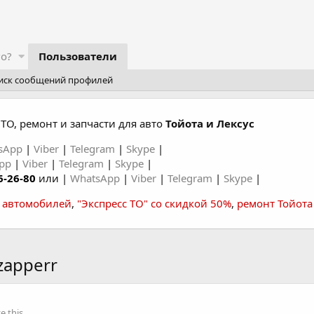
го?
Пользователи
иск сообщений профилей
ТО, ремонт и запчасти для авто
Тойота и Лексус
sApp
|
Viber
|
Telegram
|
Skype
|
App
|
Viber
|
Telegram
|
Skype
|
6-26-80
или |
WhatsApp
|
Viber
|
Telegram
|
Skype
|
а автомобилей
,
"Экспресс ТО" со скидкой 50%
,
ремонт Тойота
zapperr
 this.