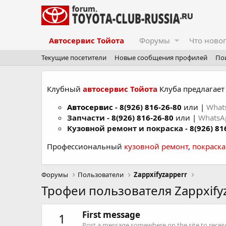
Автосервис Тойота
Форумы
Что ново
Текущие посетители
Новые сообщения профилей
По
Клубный
автосервис Тойота
Клуба предлагает 
Автосервис
-
8(926) 816-26-80
или |
What
Запчасти -
8(926) 816-26-80
или |
Whats
Кузовной ремонт и покраска -
8(926) 81
Профессиональный
кузовной ремонт
,
покраск
Форумы
Пользователи
Zappxifyzapperr
Трофеи пользователя Zappxify
First message
1
Post a message somewhere on the site to receive