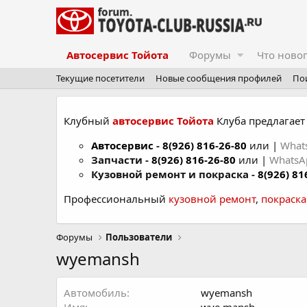
Автосервис Тойота
Форумы
Что ново
Текущие посетители
Новые сообщения профилей
По
Клубный
автосервис Тойота
Клуба предлагает 
Автосервис
-
8(926) 816-26-80
или |
What
Запчасти -
8(926) 816-26-80
или |
Whats
Кузовной ремонт и покраска -
8(926) 81
Профессиональный
кузовной ремонт
,
покраск
Форумы
Пользователи
wyemansh
Автомобиль
wyemansh