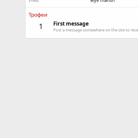
Имя
wye mansh
Трофеи
First message
1
Post a message somewhere on the site to recei