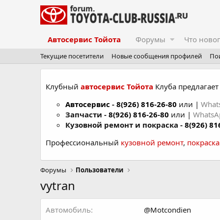
Автосервис Тойота
Форумы
Что ново
Текущие посетители
Новые сообщения профилей
По
Клубный
автосервис Тойота
Клуба предлагает 
Автосервис
-
8(926) 816-26-80
или |
What
Запчасти -
8(926) 816-26-80
или |
Whats
Кузовной ремонт и покраска -
8(926) 81
Профессиональный
кузовной ремонт
,
покраск
Форумы
Пользователи
vytran
Автомобиль
@Motcondien