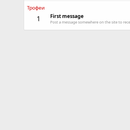
Трофеи
First message
1
Post a message somewhere on the site to recei