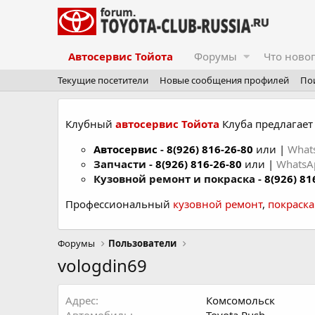
Автосервис Тойота
Форумы
Что ново
Текущие посетители
Новые сообщения профилей
По
Клубный
автосервис Тойота
Клуба предлагает 
Автосервис
-
8(926) 816-26-80
или |
What
Запчасти -
8(926) 816-26-80
или |
Whats
Кузовной ремонт и покраска -
8(926) 81
Профессиональный
кузовной ремонт
,
покраск
Форумы
Пользователи
vologdin69
Адрес
Комсомольск