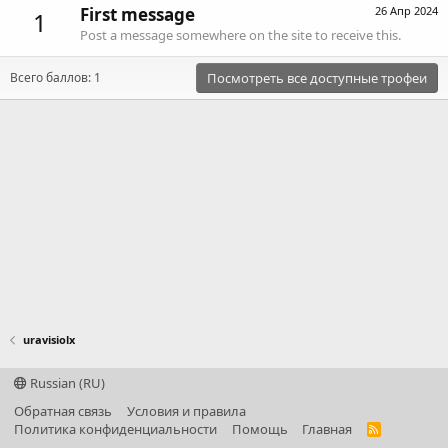
First message
26 Апр 2024
1
Post a message somewhere on the site to receive this.
Всего баллов: 1
Посмотреть все доступные трофеи
uravisiolx
Russian (RU)
Обратная связь
Условия и правила
Политика конфиденциальности
Помощь
Главная
R
S