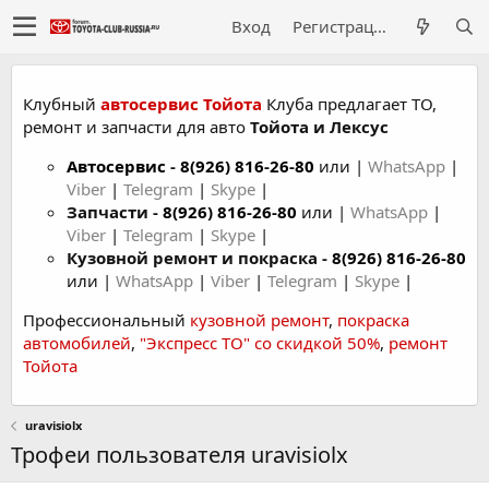
Вход
Регистрация
Клубный
автосервис Тойота
Клуба предлагает ТО,
ремонт и запчасти для авто
Тойота и Лексус
Автосервис
-
8(926) 816-26-80
или |
WhatsApp
|
Viber
|
Telegram
|
Skype
|
Запчасти -
8(926) 816-26-80
или |
WhatsApp
|
Viber
|
Telegram
|
Skype
|
Кузовной ремонт и покраска -
8(926) 816-26-80
или |
WhatsApp
|
Viber
|
Telegram
|
Skype
|
Профессиональный
кузовной ремонт
,
покраска
автомобилей
,
"Экспресс ТО" со скидкой 50%
,
ремонт
Тойота
uravisiolx
Трофеи пользователя uravisiolx