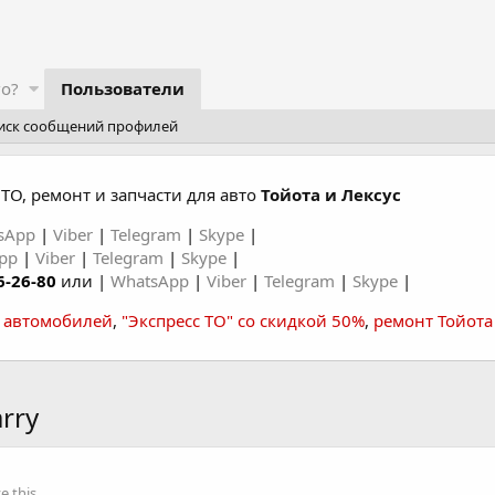
го?
Пользователи
иск сообщений профилей
ТО, ремонт и запчасти для авто
Тойота и Лексус
sApp
|
Viber
|
Telegram
|
Skype
|
App
|
Viber
|
Telegram
|
Skype
|
6-26-80
или |
WhatsApp
|
Viber
|
Telegram
|
Skype
|
а автомобилей
,
"Экспресс ТО" со скидкой 50%
,
ремонт Тойота
rry
 this.