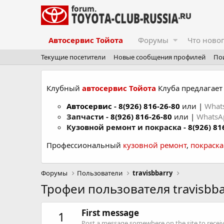
Автосервис Тойота
Форумы
Что ново
Текущие посетители
Новые сообщения профилей
По
Клубный
автосервис Тойота
Клуба предлагает 
Автосервис
-
8(926) 816-26-80
или |
What
Запчасти -
8(926) 816-26-80
или |
Whats
Кузовной ремонт и покраска -
8(926) 81
Профессиональный
кузовной ремонт
,
покраск
Форумы
Пользователи
travisbbarry
Трофеи пользователя travisbba
First message
1
Post a message somewhere on the site to receive