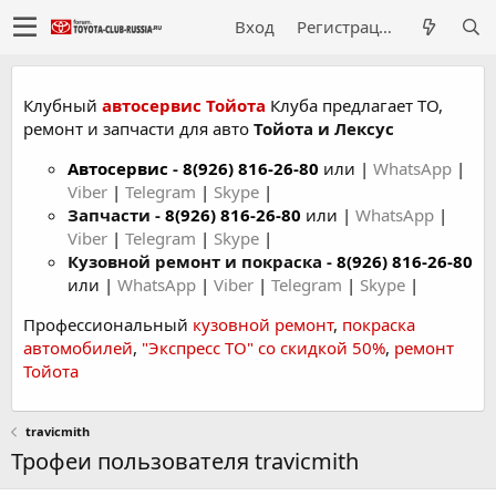
Вход
Регистрация
Клубный
автосервис Тойота
Клуба предлагает ТО,
ремонт и запчасти для авто
Тойота и Лексус
Автосервис
-
8(926) 816-26-80
или |
WhatsApp
|
Viber
|
Telegram
|
Skype
|
Запчасти -
8(926) 816-26-80
или |
WhatsApp
|
Viber
|
Telegram
|
Skype
|
Кузовной ремонт и покраска -
8(926) 816-26-80
или |
WhatsApp
|
Viber
|
Telegram
|
Skype
|
Профессиональный
кузовной ремонт
,
покраска
автомобилей
,
"Экспресс ТО" со скидкой 50%
,
ремонт
Тойота
travicmith
Трофеи пользователя travicmith