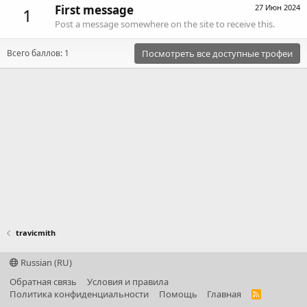
First message
27 Июн 2024
1
Post a message somewhere on the site to receive this.
Всего баллов: 1
Посмотреть все доступные трофеи
travicmith
Russian (RU)
Обратная связь
Условия и правила
Политика конфиденциальности
Помощь
Главная
R
S