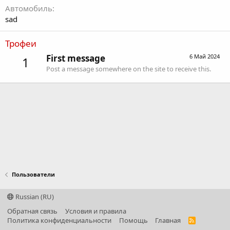
Автомобиль
sad
Трофеи
First message
6 Май 2024
1
Post a message somewhere on the site to receive this.
Пользователи
Russian (RU)
Обратная связь
Условия и правила
Политика конфиденциальности
Помощь
Главная
R
S