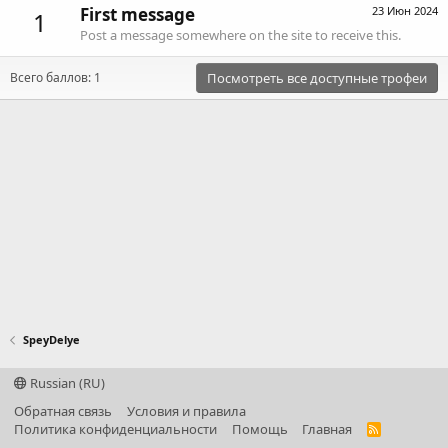
First message
23 Июн 2024
1
Post a message somewhere on the site to receive this.
Всего баллов: 1
Посмотреть все доступные трофеи
SpeyDelye
Russian (RU)
Обратная связь
Условия и правила
Политика конфиденциальности
Помощь
Главная
R
S