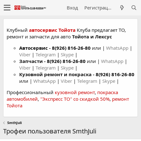
Вход
Регистрация
Клубный
автосервис Тойота
Клуба предлагает ТО,
ремонт и запчасти для авто
Тойота и Лексус
Автосервис
-
8(926) 816-26-80
или |
WhatsApp
|
Viber
|
Telegram
|
Skype
|
Запчасти -
8(926) 816-26-80
или |
WhatsApp
|
Viber
|
Telegram
|
Skype
|
Кузовной ремонт и покраска -
8(926) 816-26-80
или |
WhatsApp
|
Viber
|
Telegram
|
Skype
|
Профессиональный
кузовной ремонт
,
покраска
автомобилей
,
"Экспресс ТО" со скидкой 50%
,
ремонт
Тойота
SmthJuli
Трофеи пользователя SmthJuli