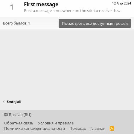
First message
12 Апр 2024
1
Post a message somewhere on the site to receive this.
Всего баллов: 1
Посмотреть все доступные трофеи
SmthJuli
Russian (RU)
Обратная связь
Условия и правила
Политика конфиденциальности
Помощь
Главная
R
S