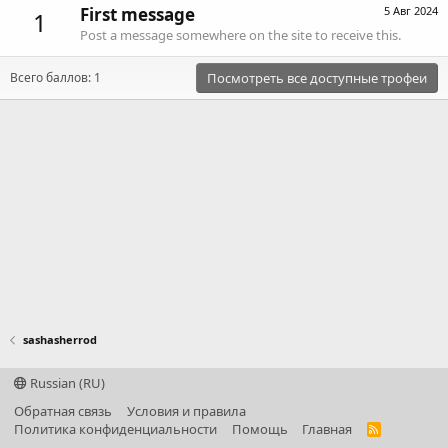
First message
5 Авг 2024
1
Post a message somewhere on the site to receive this.
Всего баллов: 1
Посмотреть все доступные трофеи
sashasherrod
Russian (RU)
Обратная связь
Условия и правила
Политика конфиденциальности
Помощь
Главная
R
S