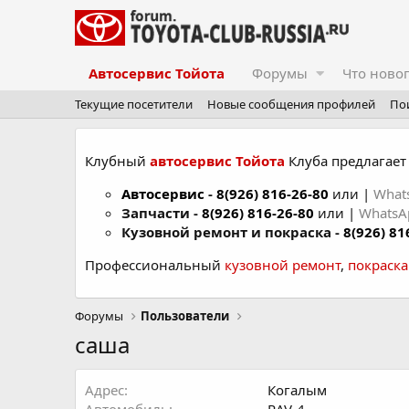
Автосервис Тойота
Форумы
Что ново
Текущие посетители
Новые сообщения профилей
По
Клубный
автосервис Тойота
Клуба предлагает 
Автосервис
-
8(926) 816-26-80
или |
What
Запчасти -
8(926) 816-26-80
или |
Whats
Кузовной ремонт и покраска -
8(926) 81
Профессиональный
кузовной ремонт
,
покраск
Форумы
Пользователи
саша
Адрес
Когалым