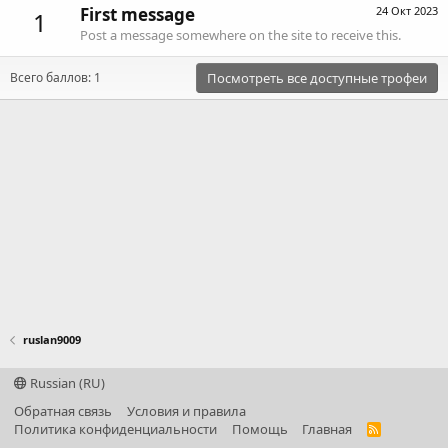
First message
24 Окт 2023
1
Post a message somewhere on the site to receive this.
Всего баллов: 1
Посмотреть все доступные трофеи
ruslan9009
Russian (RU)
Обратная связь
Условия и правила
Политика конфиденциальности
Помощь
Главная
R
S