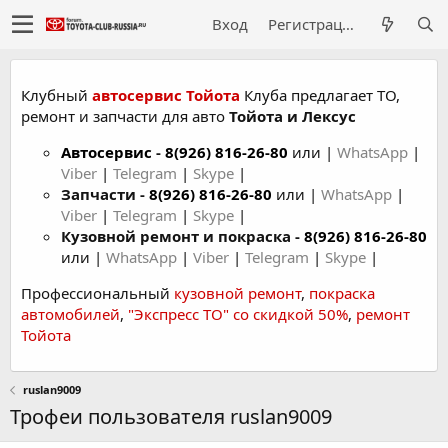
Вход
Регистрация
Клубный
автосервис Тойота
Клуба предлагает ТО,
ремонт и запчасти для авто
Тойота и Лексус
Автосервис
-
8(926) 816-26-80
или |
WhatsApp
|
Viber
|
Telegram
|
Skype
|
Запчасти -
8(926) 816-26-80
или |
WhatsApp
|
Viber
|
Telegram
|
Skype
|
Кузовной ремонт и покраска -
8(926) 816-26-80
или |
WhatsApp
|
Viber
|
Telegram
|
Skype
|
Профессиональный
кузовной ремонт
,
покраска
автомобилей
,
"Экспресс ТО" со скидкой 50%
,
ремонт
Тойота
ruslan9009
Трофеи пользователя ruslan9009