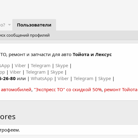
го?
Пользователи
иск сообщений профилей
ТО, ремонт и запчасти для авто
Тойота и Лексус
sApp
|
Viber
|
Telegram
|
Skype
|
App
|
Viber
|
Telegram
|
Skype
|
6-26-80
или |
WhatsApp
|
Viber
|
Telegram
|
Skype
|
а автомобилей
,
"Экспресс ТО" со скидкой 50%
,
ремонт Тойота
ores
 трофеем.