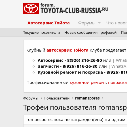
Автосервис Тойота
Форумы
Что ново
Текущие посетители
Новые сообщения профилей
По
Клубный
автосервис Тойота
Клуба предлагает 
Автосервис
-
8(926) 816-26-80
или |
What
Запчасти -
8(926) 816-26-80
или |
Whats
Кузовной ремонт и покраска -
8(926) 81
Профессиональный
кузовной ремонт
,
покраск
Форумы
Пользователи
romanspores
Трофеи пользователя romansp
romanspores пока не награждён(ена) ни одним