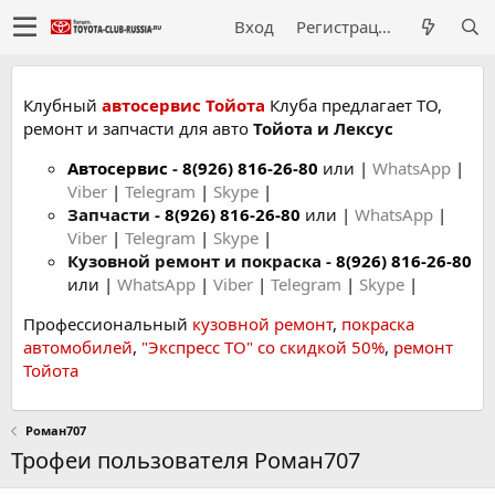
Вход
Регистрация
Клубный
автосервис Тойота
Клуба предлагает ТО,
ремонт и запчасти для авто
Тойота и Лексус
Автосервис
-
8(926) 816-26-80
или |
WhatsApp
|
Viber
|
Telegram
|
Skype
|
Запчасти -
8(926) 816-26-80
или |
WhatsApp
|
Viber
|
Telegram
|
Skype
|
Кузовной ремонт и покраска -
8(926) 816-26-80
или |
WhatsApp
|
Viber
|
Telegram
|
Skype
|
Профессиональный
кузовной ремонт
,
покраска
автомобилей
,
"Экспресс ТО" со скидкой 50%
,
ремонт
Тойота
Роман707
Трофеи пользователя Роман707