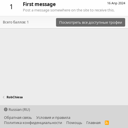
First message
16 Апр 2024
1
Post a message somewhere on the site to receive this.
Всего баллов: 1
Посмотреть все доступные трофеи
RobChiesa
Russian (RU)
Обратная связь
Условия и правила
Политика конфиденциальности
Помощь
Главная
R
S